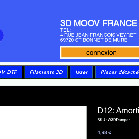
3D MOOV FRANCE
TEL:
4 RUE JEAN FRANCOIS VEYRET
69720 ST BONNET DE MURE
connexion
UV DTF
Filaments 3D
lazer
Pieces détaché
D12: Amorti
SKU : W3DDamper
Prix
4,98 €