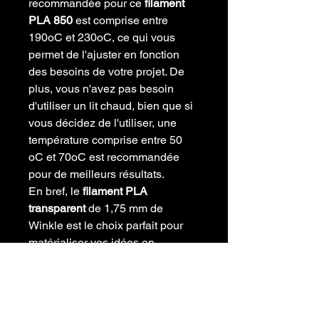
recommandée pour ce
filament
PLA 850
est comprise entre
190oC et 230oC, ce qui vous
permet de l'ajuster en fonction
des besoins de votre projet. De
plus, vous n'avez pas besoin
d'utiliser un lit chaud, bien que si
vous décidez de l'utiliser, une
température comprise entre 50
oC et 70oC est recommandée
pour de meilleurs résultats.
En bref, le
filament PLA
transparent
de 1,75 mm de
Winkle est le choix parfait pour
matérialiser vos idées en
impression 3D
, vous offrant
résistance, clarté et facilité
d'utilisation dans chacun de vos
projets. N'attendez plus et