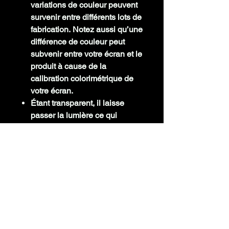
variations de couleur peuvent
survenir entre différents lots de
fabrication.
Notez aussi qu’une
différence de couleur peut
subvenir entre votre écran et le
produit à cause de la
calibration colorimétrique de
votre écran.
Étant transparent, il laisse
passer la lumière ce qui
est une caractéristique
souhaitable pour des projets
artistiques, de décoration ou
d'éclairage.
INFORMATIONS TECHNIQUES
Couleur
Jaune Transparent,
Diamètre