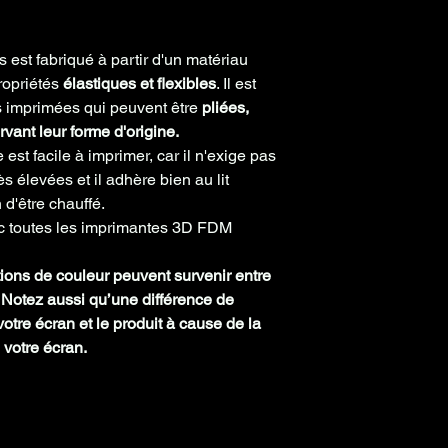
m
 est fabriqué à partir d'un matériau
Poids
200g
bobine
ropriétés
élastiques et flexibles
. Il est
vide
 imprimées qui peuvent être
pliées,
rvant leur forme d'origine.
Densité
1.21 
st facile à imprimer, car il n'exige pas
1.30
s élevées et il adhère bien au lit
 d'être chauffé.
Compatibl
Oui
 toutes les imprimantes
3D FDM
e Bowden
tions de couleur peuvent survenir entre
.
Notez aussi qu’une différence de
otre écran et le produit à cause de la
 votre écran.