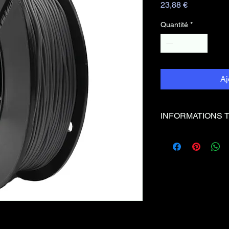
Prix
23,88 €
Quantité
*
Aj
INFORMATIONS 
Couleur
Gris
Temp°
0°C
Bed
Temp°
Bu
190 -
se
220°
Précision
+/-0