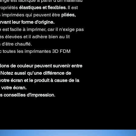
nge est fabriqué à partir d'un matériau
ropriétés
élastiques et flexibles
. Il est
Précision
+/-0
s imprimées qui peuvent être
pliées,
m
rvant leur forme d'origine.
Poids
200g
st facile à imprimer, car il n'exige pas
bobine
s élevées et il adhère bien au lit
vide
 d'être chauffé.
ec toutes les imprimantes 3D FDM
Densité
1.21 
1.30
tions de couleur peuvent survenir entre
Compatibl
Oui
n. Notez aussi qu’une différence de
e Bowden
otre écran et le produit à cause de la
 votre écran.
s conseilles d'impression
.