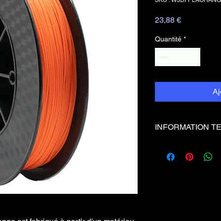
Prix
23,88 €
Quantité
*
Aj
INFORMATION T
Couleur
Oran
Temp°
0°C
Bed
Temp° Bu
190 -
se
220°