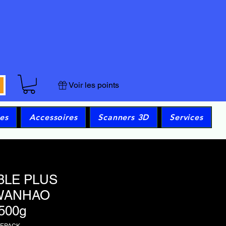
Voir les points
es
Accessoires
Scanners 3D
Services
BLE PLUS
WANHAO
500g
GEPACK