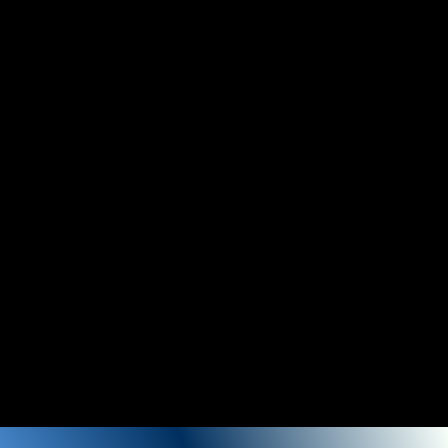
.02m
Tg
54°C
Code
243
Bobine
-
Code
0207627
g/cm³
Wanhao