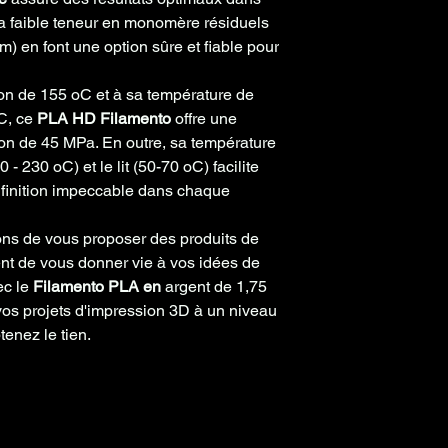
Compatibilité Bamb
a faible teneur en monomère résiduels
AMS
m) en font une option sûre et fiable pour
Densité
on de 155 oC et à sa température de
1,24 g/cm3
oC, ce
PLA HD Filamento
offre une
Frais de calcul
tion de 45 MPa. En outre, sa température
8 g/10 min
 230 oC) et le lit (50-70 oC) facilite
e finition impeccable dans chaque
Température du lit
Entre 50 oC et 70oC
ns de vous proposer des produits de
ent de vous donner vie à vos idées de
Température d'impre
ec le
Filamento PLA en
argent de 1,75
Entre 190 oC et 23
os projets d'impression 3D à un niveau
Vitesse d'impression
tenez le tien.
50-90 mm/s
Vitesse volumétriqu
14mm3/s