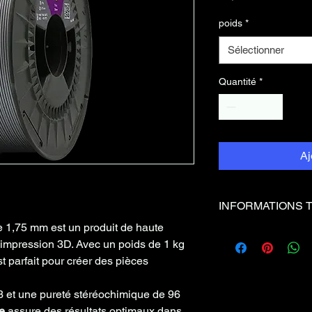
poids
*
Sélectionner
Quantité
*
Aj
INFORMATIONS 
 1,75 mm est un produit de haute
Abus recommandée
e impression 3D. Avec un poids de 1 kg
0,4 mm
t parfait pour créer des pièces
Chambre
Ouvert
3 et une pureté stéréochimique de 96
le
assure des résultats optimaux dans