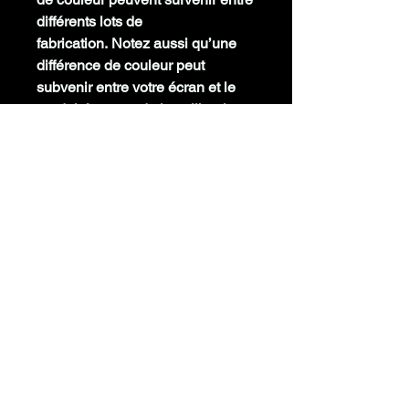
différents lots de
fabrication. Notez aussi qu’une
différence de couleur peut
subvenir entre votre écran et le
produit à cause de la calibration
colorimétrique de votre écran
INFORMATION TECHNIQUE
Couleur
Argent
Diamètre
Temp° Bed
0 - 70°C
Buse
Temp° Buse
185 -
Vitesse d’impression
220°C
France
Précision
+/-0.03mm
Tg