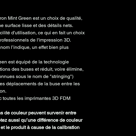
m
Poids
150g
on Mint Green est un choix de qualité,
bobine
 surface lisse et des détails nets.
vide
ité d'utilisation, ce qui en fait un choix
professionnels de l'impression 3D.
Densité
1.24
m l’indique, un effet bien plus
en est équipé de la technologie
ions des buses et réduit, voire élimine,
connues sous le nom de "stringing")
des déplacements de la buse entre les
ion.
ec toutes les imprimantes 3D FDM
ns de couleur peuvent survenir entre
Notez aussi qu’une différence de couleur
et le produit à cause de la calibration