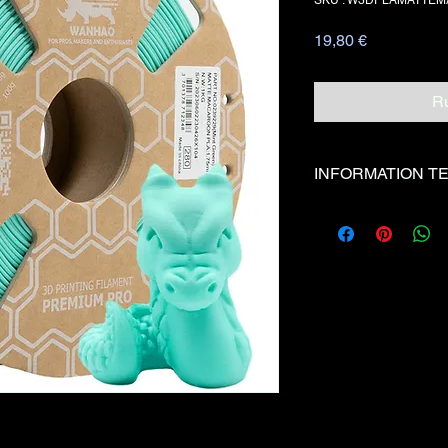
Prix
19,80 €
Ru
INFORMATION T
Couleur
Vert
Ment
astel
Temp°
0 - 7
Bed
Temp° Bu
185 -
se
220°
Précision
+/-0