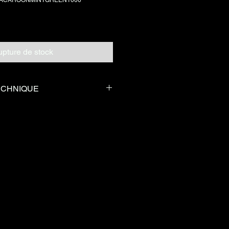
pture de stock
ECHNIQUE
Diamètre
1.75mm
he p
 mat
0°C
Buse
0.4mm
Vitesse d’i
20-
C
mpression
300mm/s
.03m
Tg
58 - 62°C