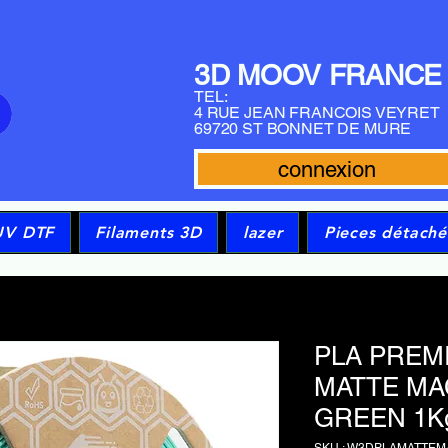
3D MOOV FRANCE
TEL:
4 RUE JEAN FRANCOIS VEYRET
69720 ST BONNET DE MURE
connexion
UV DTF
Filaments 3D
lazer
Pieces détaché
PLA PREM
MATTE MA
GREEN 1K
SKU : W3DPLAMATTE