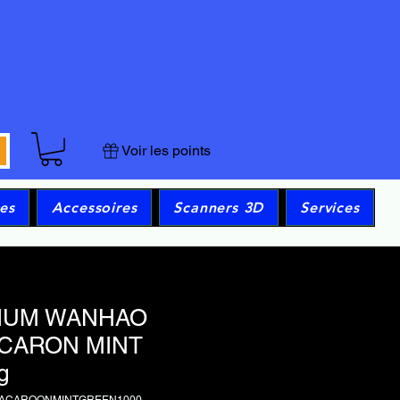
Voir les points
es
Accessoires
Scanners 3D
Services
IUM WANHAO
CARON MINT
g
MACAROONMINTGREEN1000