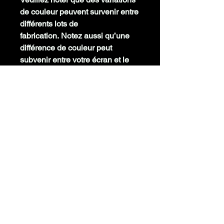
de couleur peuvent survenir entre
différents lots de
fabrication. Notez aussi qu’une
différence de couleur peut
subvenir entre votre écran et le
produit à cause de la calibration
colorimétrique de votre écran.
INFORMATIONS TECHNIQUES
Couleur
Noir
Diamètre
Temp° Bed
0 - 70°C
Buse
Temp° Buse
185 -
Vitesse d’impression
220°C
France
Précision
+/-0.03mm
Tg