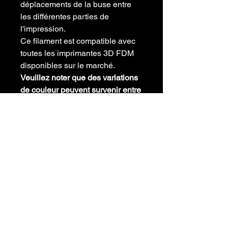
déplacements de la buse entre
les différentes parties de
l'impression.
Ce filament est
compatible avec
toutes les imprimantes
3D FDM
disponibles sur le marché.
Veuillez noter que des variations
de couleur peuvent survenir entre
différents lots de
fabrication. Notez aussi qu’une
différence de couleur peut
subvenir entre votre écran et le
produit à cause de la calibration
colorimétrique de votre écran.