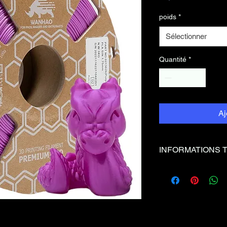
poids
*
Sélectionner
Quantité
*
Aj
INFORMATIONS 
Couleur
Violet
Temp°
0 - 7
Bed