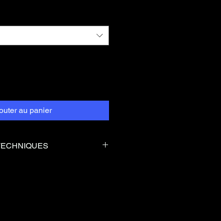
outer au panier
TECHNIQUES
Diamètre
1.75mm
0°C
Buse
0.4mm