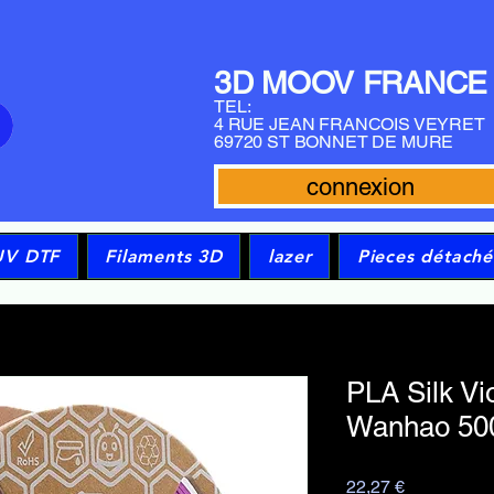
3D MOOV FRANCE
TEL:
4 RUE JEAN FRANCOIS VEYRET
69720 ST BONNET DE MURE
connexion
UV DTF
Filaments 3D
lazer
Pieces détaché
PLA Silk Vi
Wanhao 500
Prix
22,27 €