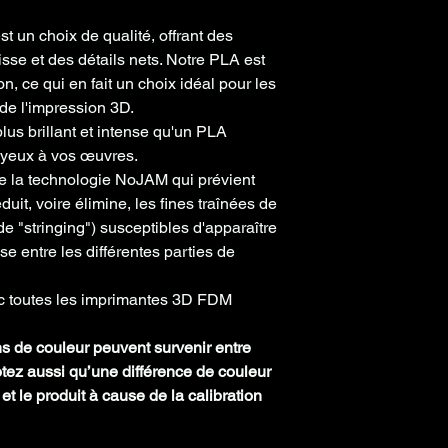
Temp°
Bu
185 -
se
220°
st un choix de qualité, offrant des
isse
et des
détails nets
. Notre PLA est
Précision
+/-0
ion
, ce qui en fait un choix idéal pour les
m
de l'impression 3D.
Poids
200,
plus brillant
et intense
qu'un PLA
bobine
oyeux
à vos œuvres.
vide
de la technologie NoJAM qui prévient
(0.5Kg,
duit, voire
élimine, les fines traînées de
1Kg)
 "stringing") susceptibles d'apparaître
e entre les différentes parties de
Densité
1.24
 toutes les imprimantes
3D FDM
ns de couleur peuvent survenir entre
Notez aussi qu’une différence de couleur
et le produit à cause de la calibration