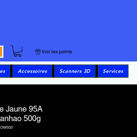
Voir les points
es
Accessoires
Scanners 3D
Services
le Jaune 95A
anhao 500g
LOW500