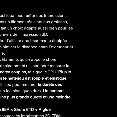
se
250°
st idéal pour créer des impressions
Précision
+/-0
m
st un filament résistant aux graisses,
n fait un choix adapté aussi bien pour les
Poids
200g
onnels de l'impression 3D.
bobine
aire d’utiliser une imprimante équipée
vide
minimiser la distance entre l’extrudeur et
le.
les filaments qu'on appelle shore :
principalement utilisée pour mesurer
la
mères souples
, tels que le TPU.
Plus le
 le matériau est souple et élastique.
utilisée pour mesurer
la dureté des
 que les plastiques durs.
Un nombre
une plus grande dureté et une moindre
e 95A < Shore 64D < Rigide
ec toutes les imprimantes 3D FDM