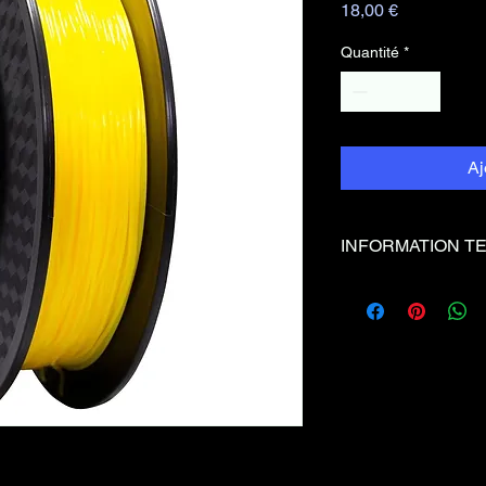
Prix
18,00 €
Quantité
*
Aj
INFORMATION T
Couleur
Jaun
Shore
95A
Temp°
0 - 6
Bed
Temp° Bu
220 -