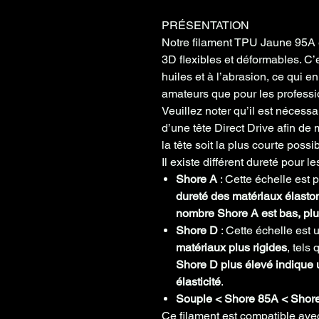
PRÉSENTATION
Notre filament TPU Jaune 95A e
3D flexibles et déformables. C’e
huiles et à l’abrasion, ce qui e
amateurs que pour les professi
Veuillez noter qu’il est nécess
d’une tête Direct Drive afin de 
la tête soit la plus courte possib
Il existe différent dureté pour 
Shore A
: Cette échelle est 
dureté des matériaux
élasto
nombre Shore A est bas, plus
Shore D
: Cette échelle est 
matériaux plus rigides
, tels
Shore D plus élevé indique 
élasticité
.
Souple < Shore 85A < Shor
Ce filament est compatible av