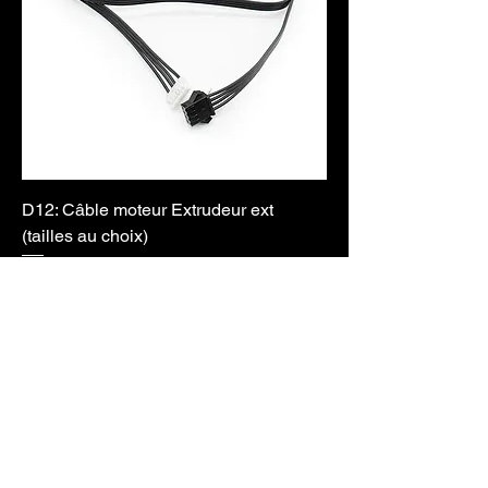
D12: Câble moteur Extrudeur ext
(tailles au choix)
Prix
6,00 €
Rupture de stock