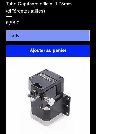
Tube Capricorn officiel 1,75mm
(différentes tailles)
Prix
9,58 €
Ajouter au panier