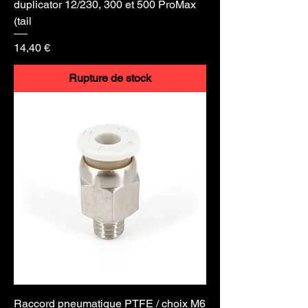
duplicator 12/230, 300 et 500 ProMax
(tail
Prix
14,40 €
Rupture de stock
Raccord pneumatique PTFE / choix M6