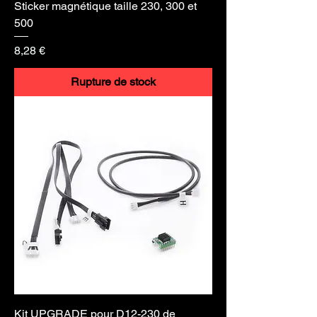
Sticker magnétique taille 230, 300 et
500
Prix
8,28 €
Rupture de stock
Kit UPGRADE pour D12-230 de