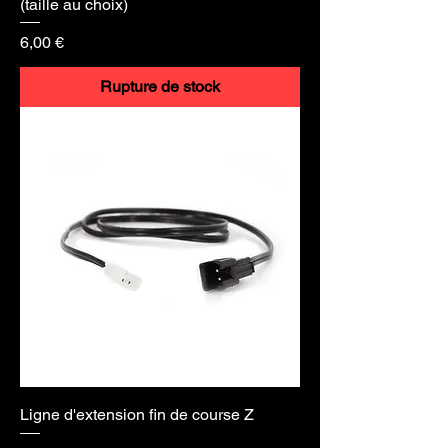
(taille au choix)
Prix
6,00 €
Rupture de stock
Ligne d'extension fin de course Z