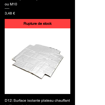
ou M10
Prix
3,48 €
Rupture de stock
D12: Surface isolante plateau chauffant