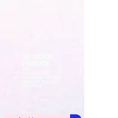
3D MOOV
FRANCE
TEL:
4 RUE JEAN
FRANCOIS VEYRET
69720 ST BONNET
DE MURE