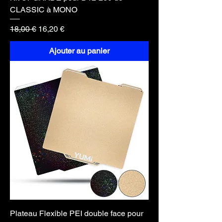
CLASSIC à MONO
Prix original
Prix promotionnel
18,00 €
16,20 €
Ajouter au panier
Plateau Flexible PEI double face pour