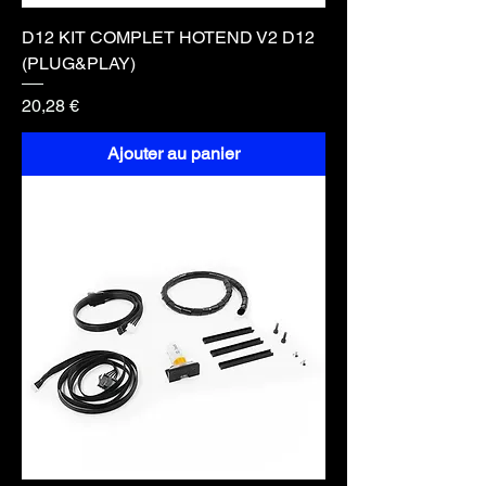
D12 KIT COMPLET HOTEND V2 D12
(PLUG&PLAY)
Prix
20,28 €
Ajouter au panier