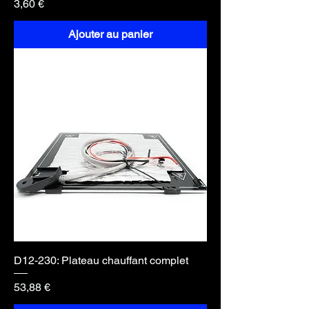
Prix
3,60 €
Ajouter au panier
D12-230: Plateau chauffant complet
Prix
53,88 €