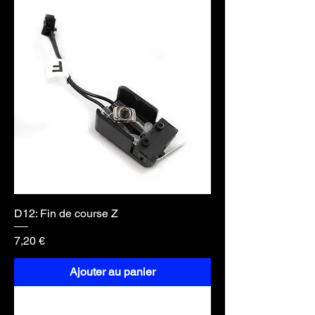
D12: Fin de course Z
Prix
7,20 €
Ajouter au panier